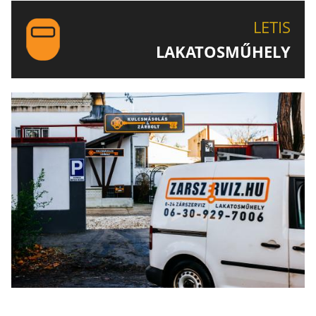
LETIS-NÉL!
LETIS
LAKATOSMŰHELY
AJÁNLJUK FIGYELMÉBE LAKATOSMŰHELYÜNK
TERMÉKEIT IS!