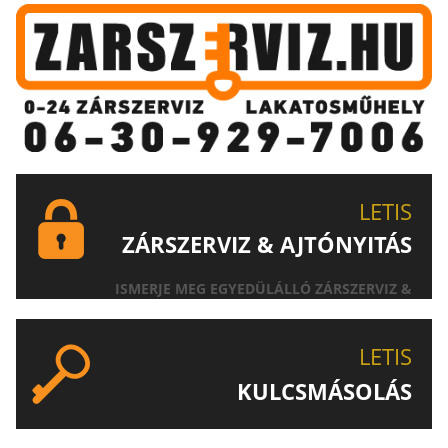
LETIS
ZÁRSZERVIZ & AJTÓNYITÁS
ISMERJE MEG EGYEDÜLÁLLÓ ZÁRSZERVIZ &
AJTÓNYITÁS SZOLGÁLTATÁSUNKAT!
LETIS
KULCSMÁSOLÁS
EGYEDI ÉS SPECIÁLIS KULCSOK MÁSOLÁSA, CSAK A