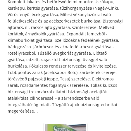
Komplett lakatos és betörésvédelmi munka: Úszókapu,
kertkapu, kerítés gyártása, tűzihorganyzása (Nagév-Cink).
Vörösfenyő lécek gyártása, Milesi vékonylazúrral való
felületkezelése és az acélszerkezetek burkolása. Biztonsági
ajtórács, ill. rácsos ajtó gyártása, szinterezése. Mellvéd-
korlátok, árnyékolók gyártása. Expandált lemezből -
klímaburkolat gyártása. Szellőzőakna fedelének gyártása,
bádogozása. Járórácsok és aknafedél-rácsok gyártása -
rostélyrácsból. Tűzálló üvegkorlát gyártása. Előtető
gyártása, edzett, ragasztott biztonsági üveggel való
burkolása. Főkulcsos rendszer tervezése és kivitelezése.
Többpontos zárak (acélcsapos Roto), zárbetétek cseréje,
törésvédő pajzsok (Hoppe, Tesa) szerelése. Elektromos
zárak, rozsdamentes fogantyúk szerelése. Tollas kulcsos
biztonsági trezorzárral ellátott biztonsági acélajtók
átalakítása cilinderessé – a zárrendszerbe való
integrálhatóság miatt. Tűzgátló ajtók biztonságtechnikai
megerősítése…