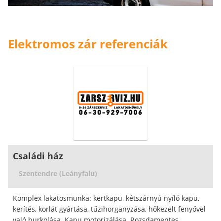
Elektromos zár referenciák
Családi ház
Szentendre (Leányfalu)
Komplex lakatosmunka: kertkapu, kétszárnyú nyíló kapu,
kerítés, korlát gyártása, tűzihorganyzása, hőkezelt fenyővel
való burkolása. Kapu motorizálása. Rozsdamentes