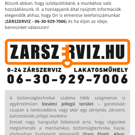
Bízunk abban, hogy üzletpolitikánk, a munkához való
hozzáállásunk, ill. a honlapjaink által nyújtott információk
elegendők ahhoz, hogy Ön is elmentse telefonszámunkat
(
ZÁRSZERVIZ - 06-30-929-7006
) és ha eljön az ideje,
bennünket válasszon!
A biztonságtechnikai szakma több szegmense is
egyértelműen
bizalmi jellegű terület
– gondolván
csupán a
tanácsadásra
, vagy akár egy
zárnyitás, zárcsere
,
kulcsmásolás jellegű munkára
.
Emiatt nagy hangsúlyt fektetünk arra, hogy cégünket
megismerjék a mechanikus biztonságtechnika hazai,
elsősorban budapesti képviselői
(Euro Elzett,
Abus,