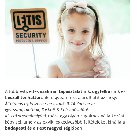
A több évtizedes
szakmai tapasztalat
unk,
ügyfélkör
ünk és
b
eszállítói hátter
ünk nagyban hozzájárult ahhoz, hogy
Általános nyílászáró szervizünk
,
0-24 Zárszerviz
gyorsszolgálatunk
,
Zárbolt & Kulcsmásolónk,
ill.
Lakatosműhelyünk
mára egy olyan rugalmas vállalkozást
képvisel, amely az egyik legkedvezőbb feltételeket kínálja a
budapesti és a Pest megyei régió
ban.