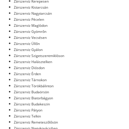
Zárszerviz Kerepesen
Zárszerviz Kistarcsán
Zárszerviz Nagytarcsán
Zárszerviz Pécelen
Zárszerviz Maglódon
Zárszerviz Gyömrőn
Zárszerviz Vecsésen
Zárszerviz Üllőn
Zárszerviz Gyálon
Zárszerviz Szigetszentmiklóson
Zárszerviz Halásztelken
Zárszerviz Diósdon
Zárszerviz Érden
Zárszerviz Tárnokon
Zárszerviz Törökbálinton
Zárszerviz Budaörsön
Zárszerviz Biatorbágyon
Zárszerviz Budakeszin
Zárszerviz Pátyon
Zárszerviz Telkin
Zárszerviz Remeteszőlősön
Zárszerviz Nagykovácsiban