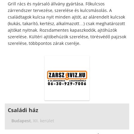
Grill rács és nyársaló állvány gyártása. Főkulcsos
zárrendszer tervezése, szerelése és kulcsmásolás. A
családtagok kulcsa nyit minden ajtót, az alárendelt kulcsok
(kukás, takarító, kertész, alkalmazott…) csak meghatározott
ajtókat nyitnak. Rozsdamentes kapaszkodók, ajtóhúzók
szerelése. Kültéri ajtóbehúzók szerelése, törésvédő pajzsok
szerelése, többpontos zárak cseréje.
Családi ház
Budapest
, XII. kerület