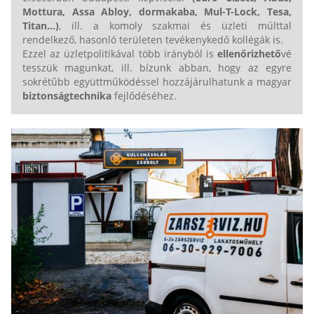
Mottura, Assa Abloy, dormakaba, Mul-T-Lock,
Tesa,
Titan...
)
, ill. a komoly szakmai és üzleti múlttal
rendelkező, hasonló területen tevékenykedő kollégák is.
Ezzel az üzletpolitikával több irányból is
ellenőrizhető
vé
tesszük magunkat, ill. bízunk abban, hogy az egyre
sokrétűbb együttműködéssel hozzájárulhatunk a magyar
biztonságtechnika
fejlődéséhez.