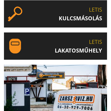
LETIS
KULCSMÁSOLÁS
EGYEDI ÉS SPECIÁLIS KULCSOK MÁSOLÁSA, CSAK A
LETIS-NÉL!
LETIS
LAKATOSMŰHELY
AJÁNLJUK FIGYELMÉBE LAKATOSMŰHELYÜNK
TERMÉKEIT IS!