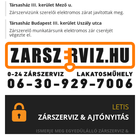
Társasház III. kerület Mező u.
Zárszervizünk szerelői elektromos zárat javítottak meg.
Társasház Budapest III. kerület Uszály utca
Zárszerelő munkatársunk elektromos zár cseréjét
végezte el.
LETIS
ZÁRSZERVIZ & AJTÓNYITÁS
ISMERJE MEG EGYEDÜLÁLLÓ ZÁRSZERVIZ &
AJTÓNYITÁS SZOLGÁLTATÁSUNKAT!