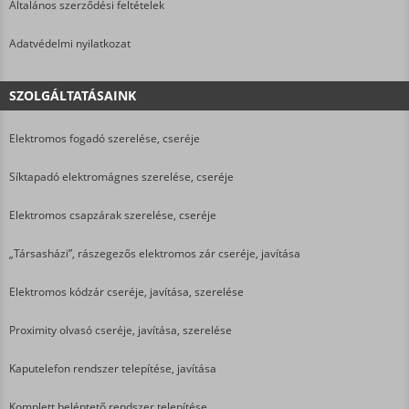
Általános szerződési feltételek
Adatvédelmi nyilatkozat
SZOLGÁLTATÁSAINK
Elektromos fogadó szerelése, cseréje
Síktapadó elektromágnes szerelése, cseréje
Elektromos csapzárak szerelése, cseréje
„Társasházi”, rászegezős elektromos zár cseréje, javítása
Elektromos kódzár cseréje, javítása, szerelése
Proximity olvasó cseréje, javítása, szerelése
Kaputelefon rendszer telepítése, javítása
Komplett beléptető rendszer telepítése