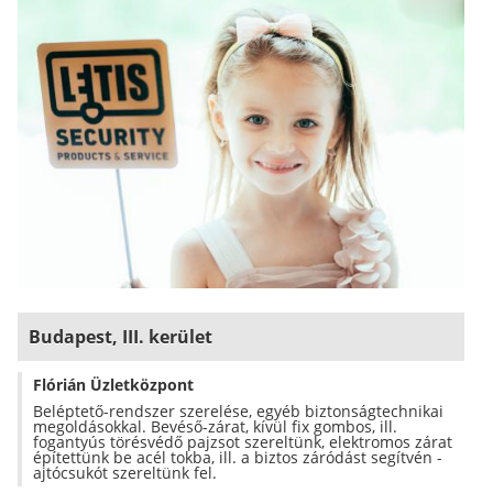
Budapest, III. kerület
Flórián Üzletközpont
Beléptető-rendszer szerelése, egyéb biztonságtechnikai
megoldásokkal. Bevéső-zárat, kívül fix gombos, ill.
fogantyús törésvédő pajzsot szereltünk, elektromos zárat
építettünk be acél tokba, ill. a biztos záródást segítvén -
ajtócsukót szereltünk fel.