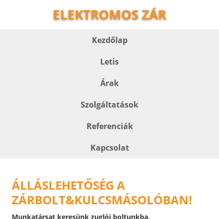
ELEKTROMOS ZÁR
Kezdőlap
Letis
Árak
Szolgáltatások
Referenciák
Kapcsolat
ÁLLÁSLEHETŐSÉG A
ZÁRBOLT&KULCSMÁSOLÓBAN!
Munkatársat keresünk zuglói boltunkba,