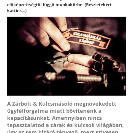
előképzettségtől függő munkakörbe. (Részletekért
kattins...)
A Zárbolt & Kulcsmásoló megnövekedett
ügyfélforgalma miatt bővítenénk a
kapacitásunkat. Amennyiben nincs
tapasztalatod a zárak és kulcsok világában,
úgy az sem kizáró tényező, mert szívesen