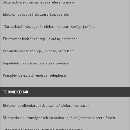
Síktapadó elektromágnes szerelése, cseréje
Elektromos csapzárak szerelése, cseréje
„Társasházi”, rászegezős elektromos zár cseréje, javítása
Elektromos kódzár cseréje, javítása, szerelése
Proximity olvasó cseréje, javítása, szerelése
Kaputelefon rendszer telepítése, javítása
Komplett beléptető rendszer telepítése
TERMÉKEINK
Elektromos ellendarab („klasszikus” elektromos zárak)
Síktapadó elektromágnesek társasházi ajtókra (szettben, szereléssel)
„Nyitvatartó” mágnesek tűzjelző rendszerre kötve