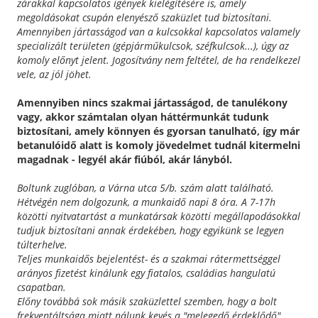
zárakkal kapcsolatos igények kielégítésére is, amely
megoldásokat csupán elenyésző szaküzlet tud biztosítani.
Amennyiben jártasságod van a kulcsokkal kapcsolatos valamely
specializált területen (gépjárműkulcsok, széfkulcsok...), úgy az
komoly előnyt jelent. Jogosítvány nem feltétel, de ha rendelkezel
vele, az jól jöhet.
Amennyiben nincs szakmai jártasságod, de tanulékony
vagy, akkor számtalan olyan háttérmunkát tudunk
biztosítani, amely könnyen és gyorsan tanulható, így már
betanulóidő alatt is komoly jövedelmet tudnál kitermelni
magadnak - legyél akár fiúból, akár lányból.
Boltunk zuglóban, a Várna utca 5/b. szám alatt található.
Hétvégén nem dolgozunk, a munkaidő napi 8 óra. A 7-17h
közötti nyitvatartást a munkatársak közötti megállapodásokkal
tudjuk biztosítani annak érdekében, hogy egyikünk se legyen
túlterhelve.
Teljes munkaidős bejelentést- és a szakmai rátermettséggel
arányos fizetést kinálunk egy fiatalos, családias hangulatú
csapatban.
Előny továbbá sok másik szaküzlettel szemben, hogy a bolt
frekventáltsága miatt nálunk kevés a "melegedő érdeklődő".