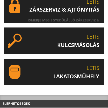
LETIS
ZÁRSZERVIZ & AJTÓNYITÁS
ISMERJE MEG EGYEDÜLÁLLÓ ZÁRSZERVIZ &
AJTÓNYITÁS SZOLGÁLTATÁSUNKAT!
LETIS
KULCSMÁSOLÁS
EGYEDI ÉS SPECIÁLIS KULCSOK MÁSOLÁSA, CSAK A
LETIS-NÉL!
LETIS
LAKATOSMŰHELY
AJÁNLJUK FIGYELMÉBE LAKATOSMŰHELYÜNK
TERMÉKEIT IS!
ELÉRHETŐSÉGEK