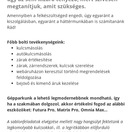
megtanítjuk, amit szükséges.
Amennyiben a felkészültséged engedi, úgy egyaránt a
kiszolgálásban, egyaránt a háttérmunkában is számítanánk
Rád!
Főbb bolti tevékenységeink:
kulcsmásolás
autókulcsmásolás
zárak értékesítése
zárak, zárrendszerek, kulcsok szerelése
webáruházon keresztül történő megrendelések
feldolgozása
bejövő és kimenő áruk kezelése
Gépparkunk a lehető legmodernebbnek mondható, így
ha a szakmában dolgozol, akkor értékelni fogod az alábbi
eszközöket: Futura Pro, Matrix Pro, Omnia Max...
A sablonfeladatok elvégzése mellett nagy hangsúlyt fektetünk a
legkomolyabb kulcsokkal-, ill. a legritkábban előforduló