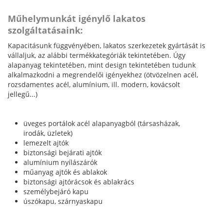
Műhelymunkát igénylő lakatos
szolgáltatásaink:
Kapacitásunk függvényében, lakatos szerkezetek gyártását is
vállaljuk, az alábbi termékkategóriák tekintetében. Úgy
alapanyag tekintetében, mint design tekintetében tudunk
alkalmazkodni a megrendelői igényekhez (ötvözelnen acél,
rozsdamentes acél, alumínium, ill. modern, kovácsolt
jellegű...)
üveges portálok acél alapanyagból (társasházak,
irodák, üzletek)
lemezelt ajtók
biztonsági bejárati ajtók
alumínium nyílászárók
műanyag ajtók és ablakok
biztonsági ajtórácsok és ablakrács
személybejáró kapu
úszókapu, szárnyaskapu