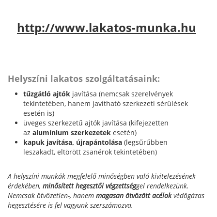
http://www.lakatos-munka.hu
Helyszíni lakatos szolgáltatásaink:
tűzgátló ajtók
javítása (nemcsak szerelvények
tekintetében, hanem javítható szerkezeti sérülések
esetén is)
üveges szerkezetű ajtók javítása (kifejezetten
az
alumínium szerkezetek
esetén)
kapuk javítása, újrapántolása
(legsűrűbben
leszakadt, eltörött zsanérok tekintetében)
A helyszíni munkák megfelelő minőségben való kivitelezésének
érdekében,
minősített hegesztői végzettség
gel rendelkezünk.
Nemcsak ötvözetlen-, hanem
magasan ötvözött acélok
védőgázas
hegesztésére is fel vagyunk szerszámozva.