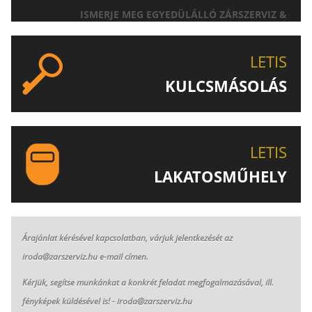
ISMERJE MEG EGYEDÜLÁLLÓ ZÁRSZERVIZ &
AJTÓNYITÁS SZOLGÁLTATÁSUNKAT!
LETIS
KULCSMÁSOLÁS
EGYEDI ÉS SPECIÁLIS KULCSOK MÁSOLÁSA, CSAK A
LETIS-NÉL!
LETIS
LAKATOSMŰHELY
AJÁNLJUK FIGYELMÉBE LAKATOSMŰHELYÜNK
TERMÉKEIT IS!
Árajánlat kérésével kapcsolatban, várjuk jelentkezését az
iroda@zarszerviz.hu e-mail címen.
K
érjük, segítse munkánkat a konkrét feladat megfogalmazásával, ill.
fényképek küldésével is! - iroda@zarszerviz.hu