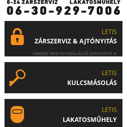
LETIS
ZÁRSZERVIZ & AJTÓNYITÁS
ISMERJE MEG EGYEDÜLÁLLÓ ZÁRSZERVIZ &
AJTÓNYITÁS SZOLGÁLTATÁSUNKAT!
LETIS
KULCSMÁSOLÁS
EGYEDI ÉS SPECIÁLIS KULCSOK MÁSOLÁSA, CSAK A
LETIS-NÉL!
LETIS
LAKATOSMŰHELY