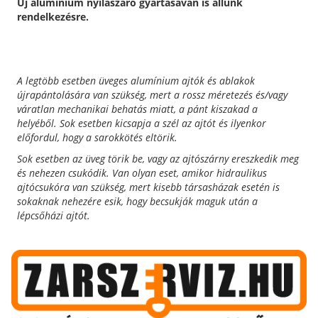
Új alumínium nyílászáró gyártásávan is állunk
rendelkezésre.
A legtöbb esetben üveges alumínium ajtók és ablakok
újrapántolására van szükség, mert a rossz méretezés és/vagy
váratlan mechanikai behatás miatt, a pánt kiszakad a
helyéből.
Sok esetben kicsapja a szél az ajtót és ilyenkor
előfordul, hogy a sarokkötés eltörik.
Sok esetben az üveg törik be, vagy az ajtószárny ereszkedik meg
és nehezen csukódik.
Van olyan eset, amikor hidraulikus
ajtócsukóra van szükség, mert kisebb társasházak esetén is
sokaknak nehezére esik, hogy becsukják maguk után a
lépcsőházi ajtót.