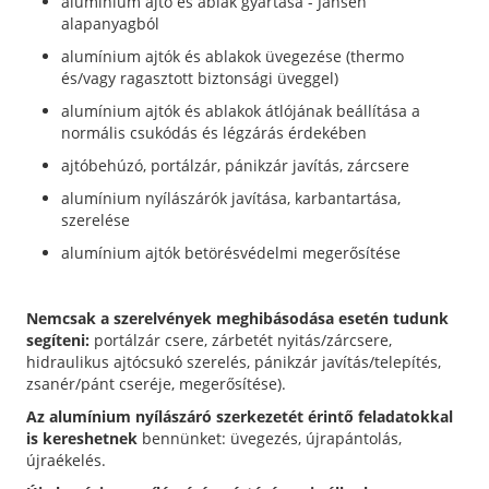
alumínium ajtó és ablak gyártása - Jansen
alapanyagból
alumínium ajtók és ablakok üvegezése (thermo
és/vagy ragasztott biztonsági üveggel)
alumínium ajtók és ablakok átlójának beállítása a
normális csukódás és légzárás érdekében
ajtóbehúzó, portálzár, pánikzár javítás, zárcsere
alumínium nyílászárók javítása, karbantartása,
szerelése
alumínium ajtók betörésvédelmi megerősítése
Nemcsak a szerelvények meghibásodása esetén tudunk
segíteni:
portálzár csere, zárbetét nyitás/zárcsere,
hidraulikus ajtócsukó szerelés, pánikzár javítás/telepítés,
zsanér/pánt cseréje, megerősítése).
Az alumínium nyílászáró szerkezetét érintő feladatokkal
is kereshetnek
bennünket: üvegezés, újrapántolás,
újraékelés.