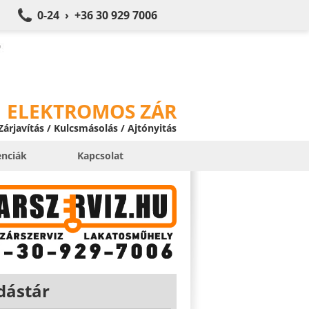
0-24 › +36 30 929 7006
ELEKTROMOS ZÁR
 Zárjavítás / Kulcsmásolás / Ajtónyitás
enciák
Kapcsolat
dástár