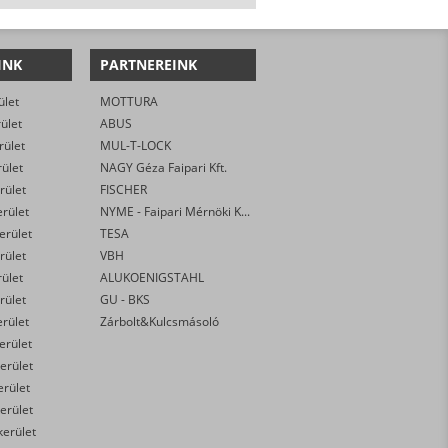
INK
PARTNEREINK
ület
MOTTURA
rület
ABUS
rület
MUL-T-LOCK
rület
NAGY Géza Faipari Kft.
rület
FISCHER
erület
NYME - Faipari Mérnöki Kar
kerület
TESA
rület
VBH
rület
ALUKOENIGSTAHL
rület
GU - BKS
erület
Zárbolt&Kulcsmásoló
kerület
erület
erület
erület
kerület