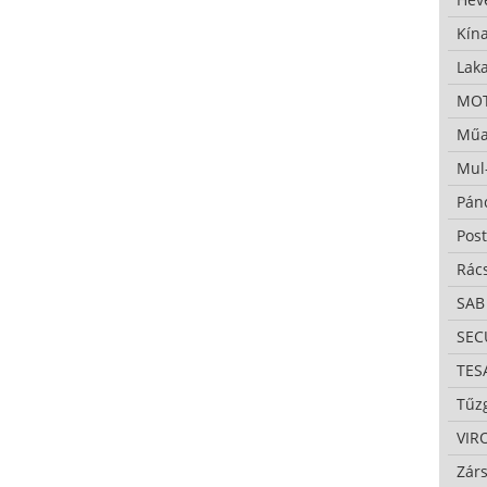
Kína
Lak
MO
Műa
Mul
Pán
Pos
Rác
SAB
SE
TES
Tűzg
VIR
Zárs