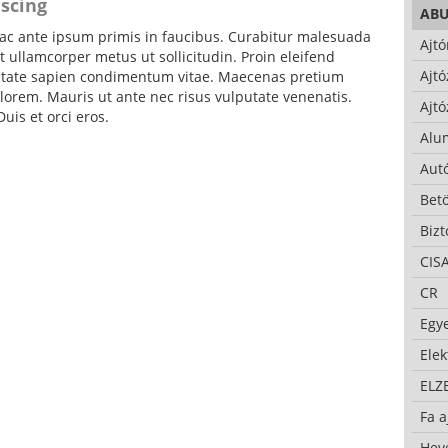
iscing
AB
c ante ipsum primis in faucibus. Curabitur malesuada
Ajtó
 ullamcorper metus ut sollicitudin. Proin eleifend
Ajtó
putate sapien condimentum vitae. Maecenas pretium
lorem. Mauris ut ante nec risus vulputate venenatis.
Ajtó
uis et orci eros.
Alu
Autó
Bet
Bizt
CIS
CR
Egy
Ele
ELZ
Fa a
Hev