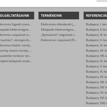
OLGÁLTATÁSAINK
TERMÉKEINK
REFERENCIÁ
Elektromos fogadó szerelése, cseréje
Elektromos ellendarab („klasszikus” elektromos zárak)
Budapest, I. ker
Síktapadó elektromágnes szerelése, cseréje
Síktapadó elektromágnesek társasházi ajtókra (szettben, szereléssel)
Budapest, II. ke
Elektromos csapzárak szerelése, cseréje
„Nyitvatartó” mágnesek tűzjelző rendszerre kötve
Budapest, III. ke
„Társasházi”, rászegezős elektromos zár cseréje, javítása
Elektromos csapzárak (főleg egyedi biztonsági rendszerek esetén)
Budapest, V. ke
Elektromos kódzár cseréje, javítása, szerelése
Budapest, VI. ke
Proximity olvasó cseréje, javítása, szerelése
Budapest, VII. k
Kaputelefon rendszer telepítése, javítása
Budapest, VIII. 
Komplett beléptető rendszer telepítése
Budapest, IX. ke
Budapest, X. ke
Budapest, XI. ke
Budapest, XII. k
Budapest, XIII. 
Budapest, XIV. k
Budapest, XV. k
Budapest, XVI. k
Budapest, XVII. 