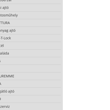
i ajtó
atosműhely
TTURA
nyag ajtó
-T-Lock
cél
taláda
s
CUREMME
A
átló ajtó
O
zerviz