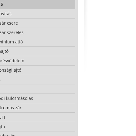
US
nyitás
zár csere
zár szerelés
mínium ajtó
ajtó
örésvédelem
onsági ajtó
A
edi kulcsmásolás
ktromos zár
ETT
jtó
ederzár