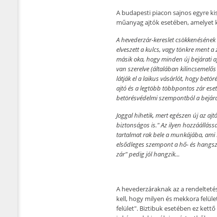
A budapesti piacon sajnos egyre ki
műanyag ajtók esetében, amelyet kö
A hevederzár-kereslet csökkenésének e
elveszett a kulcs, vagy tönkre ment a 
másik oka, hogy minden új bejárati a
van szerelve (általában kilincsemelős 
látják el a laikus vásárlót, hogy bet
ajtó és a legtöbb többpontos zár ese
betörésvédelmi szempontból a bejára
Joggal hihetik, mert egészen új az ajt
biztonságos is." Az ilyen hozzáállá
tartalmat rak bele a munkájába, ami 
elsődleges szempont a hő- és hangszi
zár" pedig jól hangzik...
A hevederzáraknak az a rendeltetésü
kell, hogy milyen és mekkora felület
felület". Biztibuk esetében ez ke