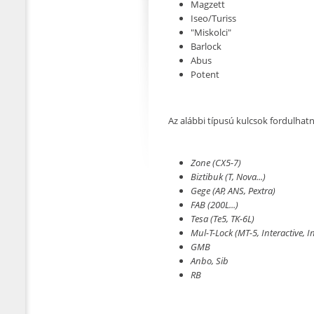
Magzett
Iseo/Turiss
"Miskolci"
Barlock
Abus
Potent
Az alábbi típusú kulcsok fordulhatn
Zone (CX5-7)
Biztibuk (T, Nova...)
Gege (AP, ANS, Pextra)
FAB (200L...)
Tesa (Te5, TK-6L)
Mul-T-Lock (MT-5, Interactive, I
GMB
Anbo, Sib
RB