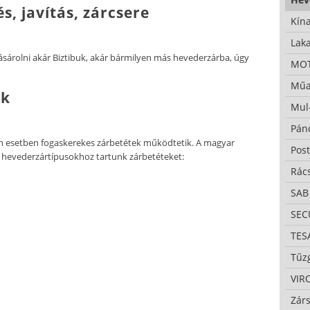
s, javítás, zárcsere
Kína
Lak
sárolni akár Biztibuk, akár bármilyen más hevederzárba, úgy
MO
Műa
ek
Mul
Pán
 esetben fogaskerekes zárbetétek működtetik. A magyar
Pos
ő hevederzártípusokhoz tartunk zárbetéteket:
Rác
SAB
SE
TES
Tűzg
VIR
Zárs