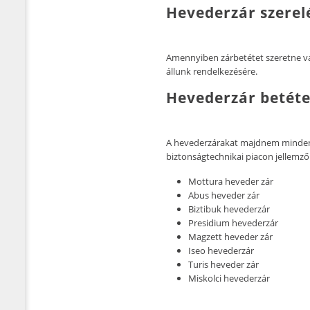
Hevederzár szerelé
Amennyiben zárbetétet szeretne vá
állunk rendelkezésére.
Hevederzár betét
A hevederzárakat majdnem minden
biztonságtechnikai piacon jellemz
Mottura heveder zár
Abus heveder zár
Biztibuk hevederzár
Presidium hevederzár
Magzett heveder zár
Iseo hevederzár
Turis heveder zár
Miskolci hevederzár