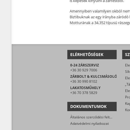
is képesek kinyúlni a zártestből.
Amennyiben valamilyen okból nem le
Biztibuknak az egy irányba záródó k
Motturának a 34.352 típusú rászegez
ELÉRHETŐSÉGEK
SZ
0-24 ZÁRSZERVIZ
+36 30 929 7006
ZÁRBOLT & KULCSMÁSOLÓ
+36 30 990 8102
LAKATOSMŰHELY
+36 70 378 5829
DOKUMENTUMOK
Általános szerződési feltételek
Adatvédelmi nyilatkozat