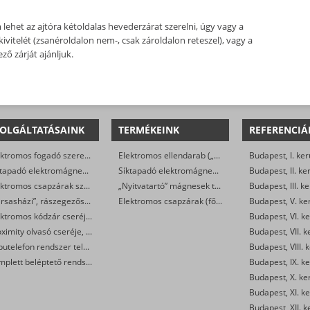
het az ajtóra kétoldalas hevederzárat szerelni, úgy vagy a
ivitelét (zsanéroldalon nem-, csak zároldalon reteszel), vagy a
ő zárját ajánljuk.
OLGÁLTATÁSAINK
TERMÉKEINK
REFERENCIÁ
Elektromos fogadó szerelése, cseréje
Elektromos ellendarab („klasszikus” elektromos zárak)
Budapest, I. ker
Síktapadó elektromágnes szerelése, cseréje
Síktapadó elektromágnesek társasházi ajtókra (szettben, szereléssel)
Budapest, II. ke
Elektromos csapzárak szerelése, cseréje
„Nyitvatartó” mágnesek tűzjelző rendszerre kötve
Budapest, III. ke
„Társasházi”, rászegezős elektromos zár cseréje, javítása
Elektromos csapzárak (főleg egyedi biztonsági rendszerek esetén)
Budapest, V. ke
Elektromos kódzár cseréje, javítása, szerelése
Budapest, VI. ke
Proximity olvasó cseréje, javítása, szerelése
Budapest, VII. k
Kaputelefon rendszer telepítése, javítása
Budapest, VIII. 
Komplett beléptető rendszer telepítése
Budapest, IX. ke
Budapest, X. ke
Budapest, XI. ke
Budapest, XII. k