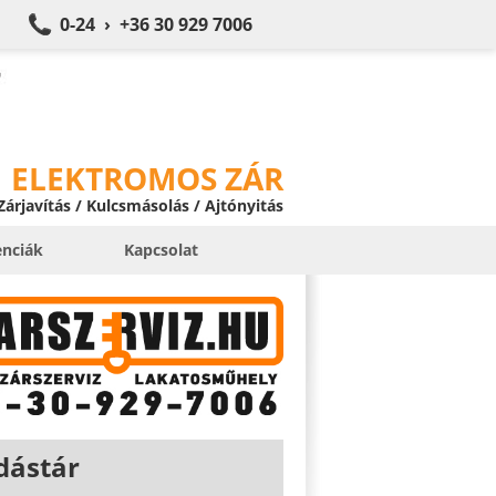
0-24 › +36 30 929 7006
ELEKTROMOS ZÁR
 Zárjavítás / Kulcsmásolás / Ajtónyitás
enciák
Kapcsolat
dástár