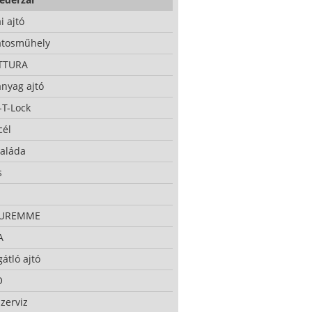
i ajtó
atosműhely
TTURA
nyag ajtó
-T-Lock
cél
taláda
s
CUREMME
A
átló ajtó
O
zerviz