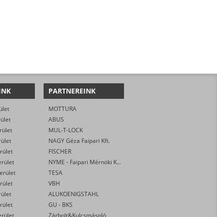
INK
PARTNEREINK
ület
MOTTURA
rület
ABUS
rület
MUL-T-LOCK
rület
NAGY Géza Faipari Kft.
rület
FISCHER
erület
NYME - Faipari Mérnöki Kar
kerület
TESA
rület
VBH
rület
ALUKOENIGSTAHL
rület
GU - BKS
erület
Zárbolt&Kulcsmásoló