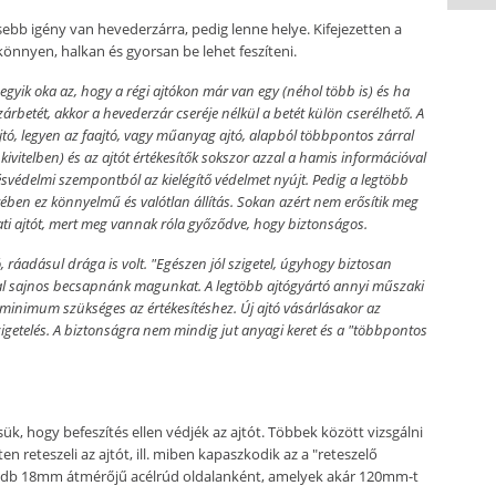
sebb igény van hevederzárra, pedig lenne helye. Kifejezetten a
nnyen, halkan és gyorsan be lehet feszíteni.
gyik oka az, hogy a régi ajtókon már van egy (néhol több is) és ha
zárbetét, akkor a hevederzár cseréje nélkül a betét külön cserélhető. A
jtó, legyen az faajtó, vagy műanyag ajtó, alapból többpontos zárral
kivitelben) és az ajtót értékesítők sokszor azzal a hamis információval
örésvédelmi szempontból az kielégítő védelmet nyújt. Pedig a legtöbb
tében ez könnyelmű és valótlan állítás. Sokan azért nem erősítik meg
ti ajtót, mert meg vannak róla győződve, hogy biztonságos.
ó, ráadásul drága is volt. "Egészen jól szigetel, úgyhogy biztosan
ssal sajnos becsapnánk magunkat. A legtöbb ajtógyártó annyi műszaki
minimum szükséges az értékesítéshez. Új ajtó vásárlásakor az
getelés. A biztonságra nem mindig jut anyagi keret és a "többpontos
k, hogy befeszítés ellen védjék az ajtót. Többek között vizsgálni
en reteszeli az ajtót, ill. miben kapaszkodik az a "reteszelő
ttő db 18mm átmérőjű acélrúd oldalanként, amelyek akár 120mm-t