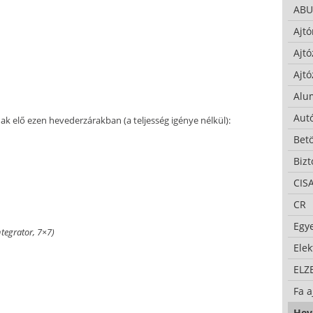
ABU
Ajtó
Ajtó
Ajtó
Alu
Autó
ak elő ezen hevederzárakban (a teljesség igénye nélkül):
Bet
Bizt
CIS
CR
Egy
ntegrator, 7×7)
Ele
ELZ
Fa a
Hev