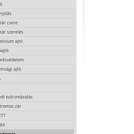
S
nyitás
zár csere
zár szerelés
mínium ajtó
ajtó
örésvédelem
onsági ajtó
A
edi kulcsmásolás
ktromos zár
ETT
jtó
ederzár