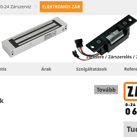
0-24 Zárszerviz
ELEKTROMOS ZÁR
Zárcsere / Zárszerelés /
etis
Árak
Szolgáltatások
Refer
Tovább
ok
Tu