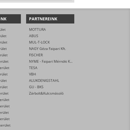
INK
PARTNEREINK
ület
MOTTURA
rület
ABUS
rület
MUL-T-LOCK
rület
NAGY Géza Faipari Kft.
rület
FISCHER
erület
NYME - Faipari Mérnöki Kar
kerület
TESA
rület
VBH
rület
ALUKOENIGSTAHL
rület
GU - BKS
erület
Zárbolt&Kulcsmásoló
kerület
erület
erület
erület
kerület