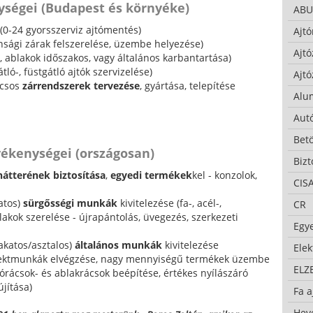
ységei (Budapest és környéke)
ABU
(0-24 gyorsszerviz ajtómentés)
Ajtó
onsági zárak felszerelése, üzembe helyezése)
Ajtó
-, ablakok időszakos, vagy általános karbantartása)
tló-, füstgátló ajtók szervizelése)
Ajtó
lcsos
zárrendszerek tervezése
, gyártása, telepítése
Alu
Autó
Bet
vékenységei (országosan)
Bizt
hátterének biztosítása
,
egyedi termékek
kel - konzolok,
CIS
atos)
sürgősségi munkák
kivitelezése (fa-, acél-,
CR
akok szerelése - újrapántolás, üvegezés, szerkezeti
Egy
akatos/asztalos)
általános munkák
kivitelezése
Ele
ojektmunkák elvégzése, nagy mennyiségű termékek üzembe
ELZ
jtórácsok- és ablakrácsok beépítése, értékes nyílászáró
jítása)
Fa a
Hev