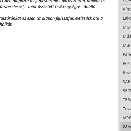
91-ben alapozta meg mesterünk - Boros Zoltán, amikor az
zárszerelésre", - mint összetett tevékenységre - önálló
Kína
Lak
truktúránkat és ezen az alapon fejlesztjük évtizedek óta a
hnikát.
MO
Műa
Mul
Pán
Pos
Rác
SAB
SE
TES
Tűzg
VIR
Zárs