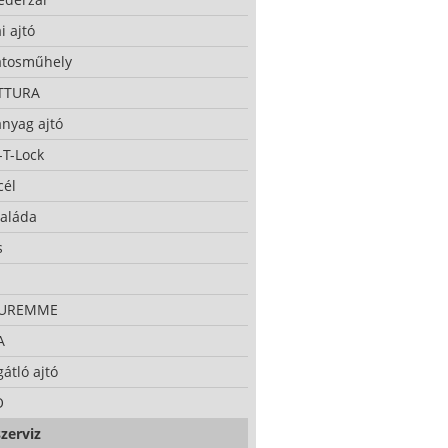
i ajtó
atosműhely
TTURA
nyag ajtó
-T-Lock
cél
taláda
s
CUREMME
A
átló ajtó
O
zerviz