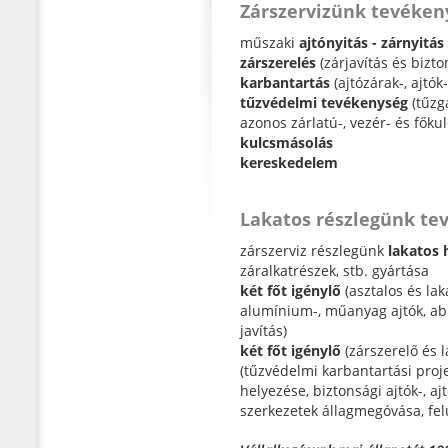
Zárszervizünk tevéken
műszaki
ajtónyitás - zárnyitás
zárszerelés
(zárjavítás és bizt
karbantartás
(ajtózárak-, ajtók
tűzvédelmi tevékenység
(tűzgá
azonos zárlatú-, vezér- és főku
kulcsmásolás
kereskedelem
Lakatos részlegünk te
zárszerviz részlegünk
lakatos 
záralkatrészek, stb. gyártása
két főt igénylő
(asztalos és lak
alumínium-, műanyag ajtók, abl
javítás)
két főt igénylő
(zárszerelő és l
(tűzvédelmi karbantartási pr
helyezése, biztonsági ajtók-, a
szerkezetek állagmegóvása, felú