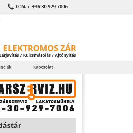
0-24 › +36 30 929 7006
ELEKTROMOS ZÁR
 Zárjavítás / Kulcsmásolás / Ajtónyitás
enciák
Kapcsolat
dástár