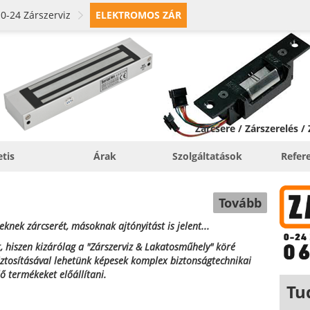
0-24 Zárszerviz
ELEKTROMOS ZÁR
Zárcsere / Zárszerelés /
etis
Árak
Szolgáltatások
Refer
Tovább
knek zárcserét, másoknak ajtónyitást is jelent...
, hiszen kizárólag a "Zárszerviz & Lakatosműhely" köré
biztosításával lehetünk képesek komplex biztonságtechnikai
lő termékeket előállítani.
Tu