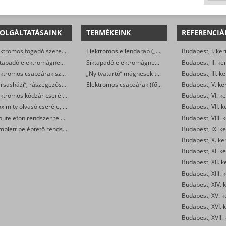
OLGÁLTATÁSAINK
TERMÉKEINK
REFERENCIÁ
Elektromos fogadó szerelése, cseréje
Elektromos ellendarab („klasszikus” elektromos zárak)
Budapest, I. ker
Síktapadó elektromágnes szerelése, cseréje
Síktapadó elektromágnesek társasházi ajtókra (szettben, szereléssel)
Budapest, II. ke
Elektromos csapzárak szerelése, cseréje
„Nyitvatartó” mágnesek tűzjelző rendszerre kötve
Budapest, III. ke
„Társasházi”, rászegezős elektromos zár cseréje, javítása
Elektromos csapzárak (főleg egyedi biztonsági rendszerek esetén)
Budapest, V. ke
Elektromos kódzár cseréje, javítása, szerelése
Budapest, VI. ke
Proximity olvasó cseréje, javítása, szerelése
Budapest, VII. k
Kaputelefon rendszer telepítése, javítása
Budapest, VIII. 
Komplett beléptető rendszer telepítése
Budapest, IX. ke
Budapest, X. ke
Budapest, XI. ke
Budapest, XII. k
Budapest, XIII. 
Budapest, XIV. k
Budapest, XV. k
Budapest, XVI. k
Budapest, XVII. 