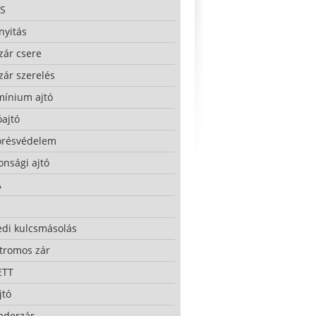
S
nyitás
zár csere
zár szerelés
mínium ajtó
ajtó
örésvédelem
onsági ajtó
A
edi kulcsmásolás
ktromos zár
ETT
jtó
ederzár